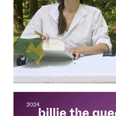
2024
billie the qu