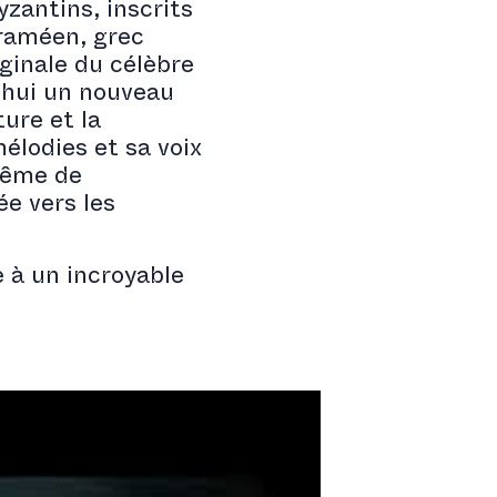
yzantins, inscrits
araméen, grec
iginale du célèbre
d’hui un nouveau
ture et la
élodies et sa voix
même de
ée vers les
 à un incroyable