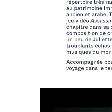
répertoire très ra
au patrimoine imm
ancien et arabe. T
jeu vidéo
Assassi
chapitre dans sa c
composition de ch
un peu de Juliet
troublants échos 
musiques du mon
Accompagnée pour 
voyage dans le te