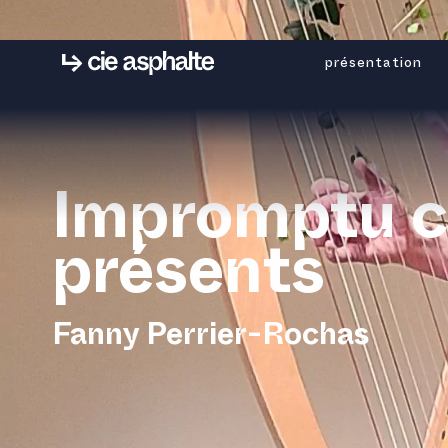
présentation
Impromptu c
présents
Fanny Perrier-Rochas