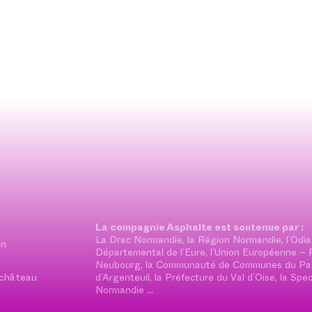
La compagnie Asphalte est soutenue par :
La Drac Normandie, la Région Normandie, l’Odia
on
Départemental de l’Eure, l’Union Européenne – Fo
Neubourg, la Communauté de Communes du Pays
 château
d’Argenteuil, la Préfecture du Val d’Oise, la S
Normandie …