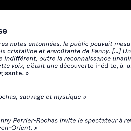
se
ères notes entonnées, le public pouvait mesur
ix cristalline et envoûtante de Fanny.
[…]
Un
e indifférent, outre la reconnaissance unani
ette voix, c’était une
découverte inédite, à la
gisante. »
ochas, sauvage et mystique »
nny Perrier-Rochas invite le spectateur à r
yen-Orient. »