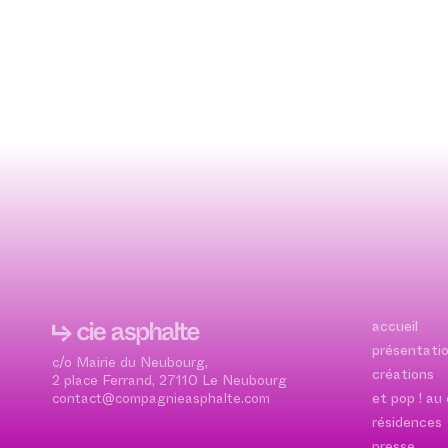
accueil
présentati
c/o Mairie du Neubourg,
créations
2 place Ferrand, 27110 Le Neubourg
contact@compagnieasphalte.com
et pop ! au
résidences