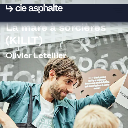
La mare à sorcières
(KILLT)
PRÉSENTATION
Olivier Letellier
CRÉATIONS
ET POP! AU CHÂTEAU
RÉSIDENCES
PRESSE