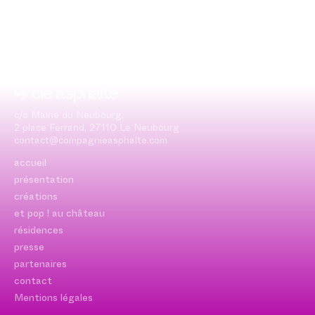
c/o Mairie du Neubourg,
2 place Ferrand, 27110 Le Neubourg
contact@compagnieasphalte.com
accueil
présentation
créations
et pop ! au château
résidences
presse
partenaires
contact
Mentions légales