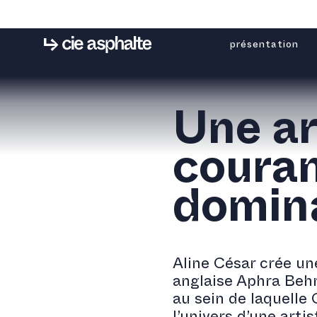
présentation
Une ar
couran
domin
Aline César crée une
anglaise Aphra Behn
au sein de laquell