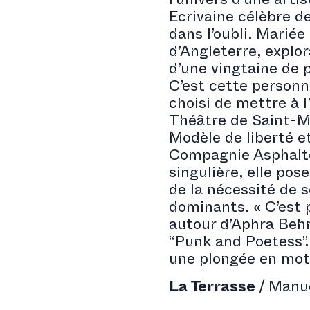
l’univers d’une arti
Ecrivaine célèbre d
dans l’oubli. Mariée
d’Angleterre, explo
d’une vingtaine de 
C’est cette personna
choisi de mettre à 
Théâtre de Saint-M
Modèle de liberté et
Compagnie Asphalte
singulière, elle pose
de la nécessité de 
dominants. « C’est 
autour d’Aphra Behn
“Punk and Poetess”. 
une plongée en mot
La Terrasse
/ Manu