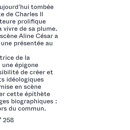
aujourd’hui tombée
e de Charles II
teure prolifique
à vivre de sa plume.
 scène Aline César a
t une présentée au
trice de la
 une épigone
sibilité de créer et
ts idéologiques
 mise en scène
er cette épithète
ages biographiques :
hors du commun.
° 258