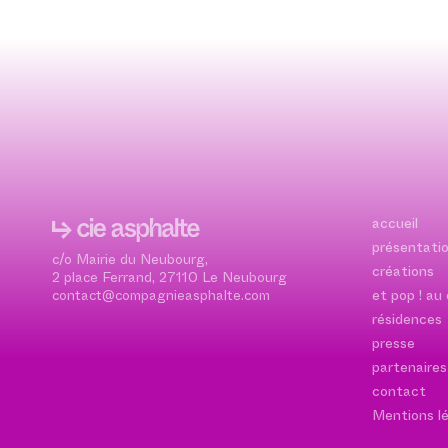
accueil
présentati
c/o Mairie du Neubourg,
créations
2 place Ferrand, 27110 Le Neubourg
contact@compagnieasphalte.com
et pop ! au
résidences
presse
partenaires
contact
Mentions l