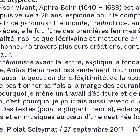
ste atypique.
e son vivant, Aphra Behn (1640 – 1689) est 
 puis veuve à 26 ans, espionne pour le compt
ratrice parcourant le monde, traductrice, au
pièces, elle fut l’une des premières femmes 
lité insolite que l’écrivaine et metteure en
l’honneur à travers plusieurs créations, don
aur.
 féministe avant la lettre, explique la fonda
, Aphra Behn n’est pas seulement pour moi
 aussi la question de la légitimité, de la pos
se positionner parfois à la marge des couran
pourquoi je mène un travail d’écriture et de
, c’est pourquoi je pourrais aussi revendiqu
Des textes (pour la plupart inédits), éclair
s et en musiques au cœur d’une destinée 
el Piolat Soleymat / 27 septembre 2017 – N