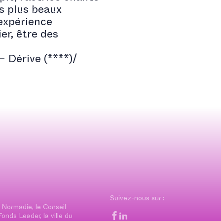
s plus beaux
 expérience
er, être des
– Dérive (****)/
Suivez-nous sur :
 Normadie, le Conseil
nds Leader, la ville du