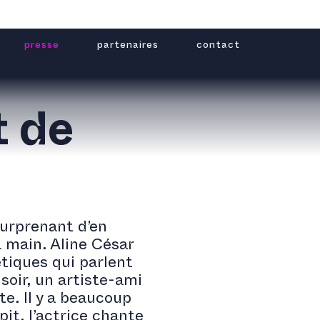
presse
partenaires
contact
t de
 surprenant d’en
a main. Aline César
tiques qui parlent
soir, un artiste-ami
te. Il y a beaucoup
it, l’actrice chante