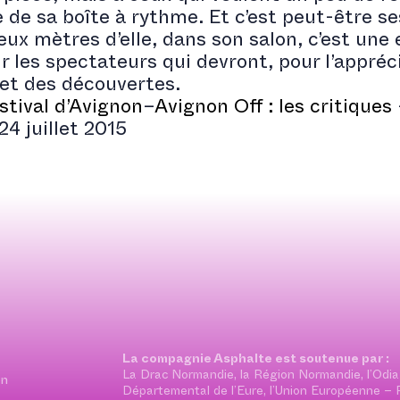
de sa boîte à rythme. Et c’est peut-être se
ux mètres d’elle, dans son salon, c’est une
r les spectateurs qui devront, pour l’appréci
et des découvertes.
stival d’Avignon
–
Avignon Off : les critiques
4 juillet 2015
La compagnie Asphalte est soutenue par :
La Drac Normandie, la Région Normandie, l’Odia
on
Départemental de l’Eure, l’Union Européenne – Fo