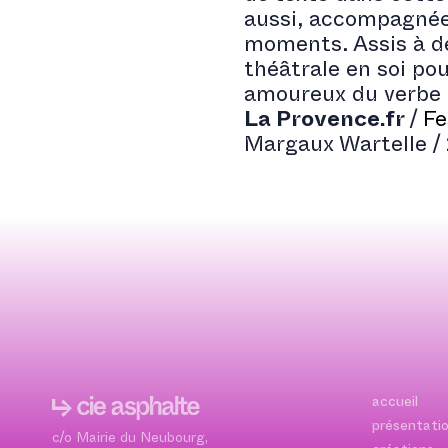
aussi, accompagnée 
moments. Assis à de
théâtrale en soi pou
amoureux du verbe 
La Provence.fr
/
Fe
Margaux Wartelle / 2
accueil
présentati
c/o Mairie du Neubourg,