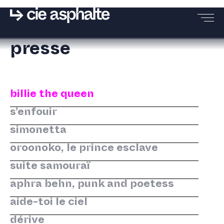
presse
PRÉSENTATION
billie the queen
CRÉATIONS
s’enfouir
simonetta
ET POP! AU CHÂTEAU
oroonoko, le prince esclave
suite samouraï
RÉSIDENCES
aphra behn, punk and poetess
aide-toi le ciel
PRESSE
dérive